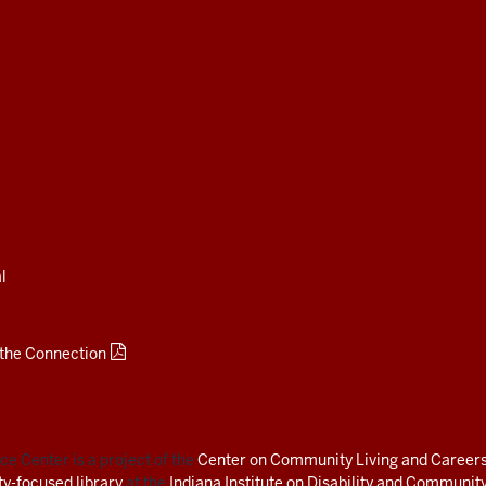
l
 the Connection
e Center is a project of the
Center on Community Living and Career
ity-focused library
at the
Indiana Institute on Disability and Community