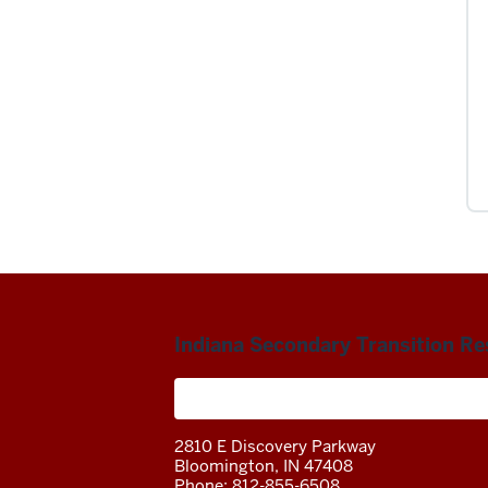
Indiana Secondary Transition R
A project of the Center on Community 
2810 E Discovery Parkway
Bloomington, IN 47408
Phone: 812-855-6508