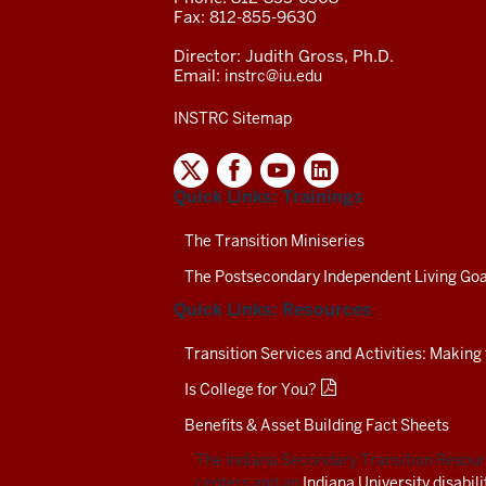
Fax: 812-855-9630
Director: Judith Gross, Ph.D.
Email:
instrc@iu.edu
INSTRC Sitemap
INDIANA
SECONDARY
Quick Links: Trainings
TRANSITION
RESOURCE
CENTER
The Transition Miniseries
SOCIAL
The Postsecondary Independent Living Goa
MEDIA
CHANNELS-
Quick Links: Resources
TEST
Transition Services and Activities: Making
Is College for You?
Benefits & Asset Building Fact Sheets
The Indiana Secondary Transition Resourc
centers and an
Indiana University disabil