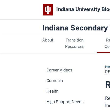
Indiana University Bl
Indiana Secondary 
About
Transition
R
Resources
Co
Ho
Career Videos
in
R
Spa
Curricula
R
Health
Re
High Support Needs
In