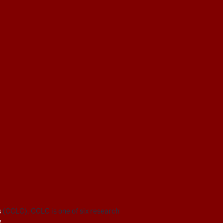
s
(CCLC). CCLC is one of six research
.