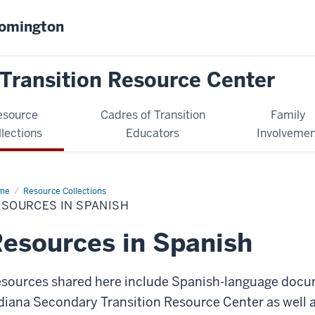
oomington
Transition Resource Center
esource
Cadres of Transition
Family
llections
Educators
Involvemen
me
Resources
Resource Collections
ESOURCES IN SPANISH
nish
esources in Spanish
sources shared here include Spanish-language docu
diana Secondary Transition Resource Center as well a